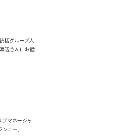
R統括グループ人
渡辺さんにお話
サブマネージャ
ランナー。