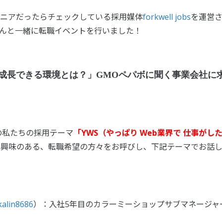
ニアだったらチェックしている採用媒体
forkwell jobs
を運営
んと一緒に転職イベントを行いました！
成長できる環境とは？」GMOペパボに聞く事業会社に
期の私たちの採用テーマ
「YWS（やっぱり Web業界で 仕事がし
に興味のある、転職希望の方々をお呼びし、下記テーマでお話
kalin8686
）：入社5年目のカラーミーショップサブマネージャ