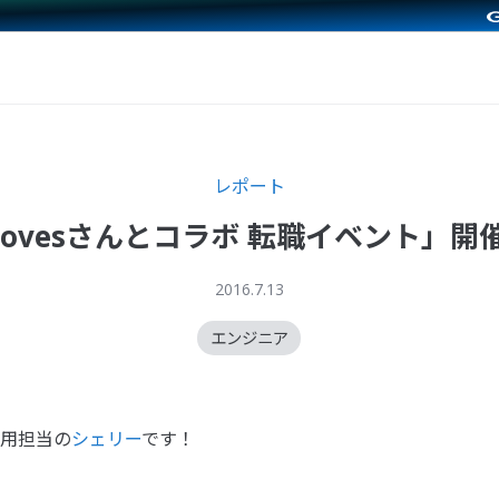
レポート
roovesさんとコラボ 転職イベント」開
2016.7.13
エンジニア
用担当の
シェリー
です！