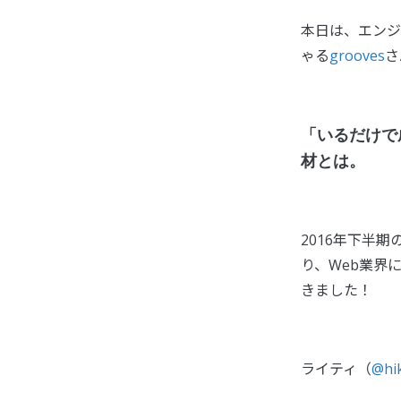
本日は、エンジ
ゃる
grooves
さ
「いるだけで
材とは。
2016年下半
り、Web業界
きました！
ライティ（
@hi