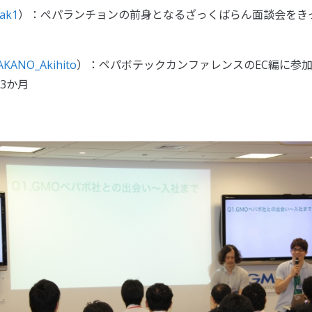
ak1
）：ぺパランチョンの前身となるざっくばらん面談会をき
AKANO_Akihito
）：ペパボテックカンファレンスのEC編に参
3か月