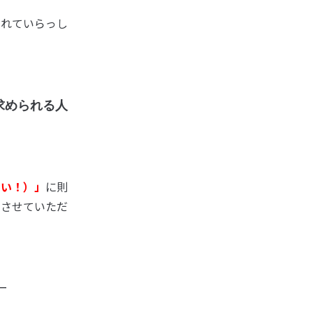
されていらっし
求められる人
たい！）」
に則
しさせていただ
ー