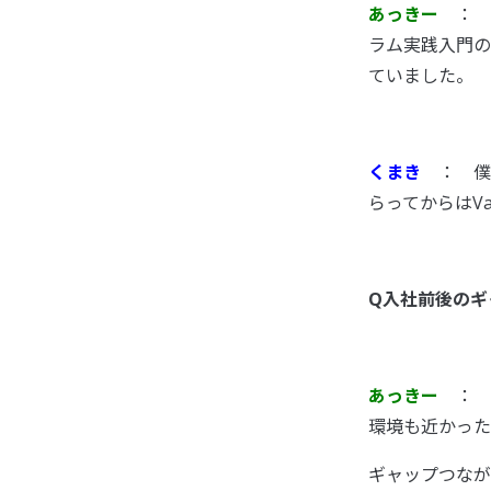
あっきー
： ペ
ラム実践入門の
ていました。
くまき
： 僕
らってからはV
Q入社前後のギ
あっきー
： あ
環境も近かった
ギャップつなが