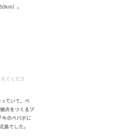
0km）。
教えてくださ
まっていて、ペ
拠点をつくるプ
「今のペパボに
児島でした。