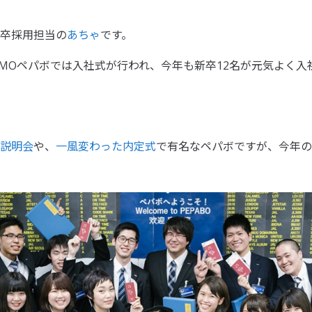
卒採用担当の
あちゃ
です。
GMOペパボでは入社式が行われ、今年も新卒12名が元気よく入
説明会
や、
一風変わった内定式
で有名なペパボですが、今年の