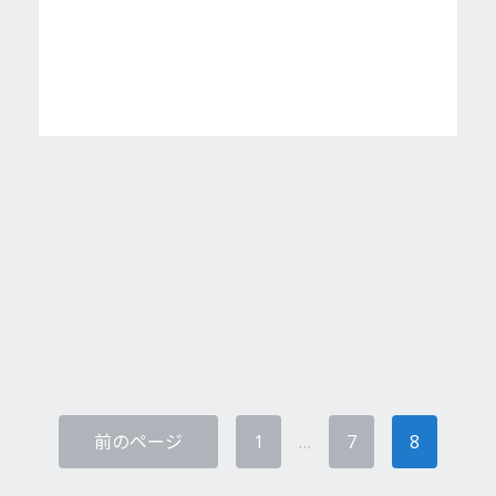
前のページ
1
…
7
8